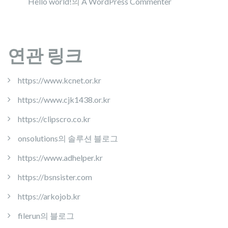
Hello world!
의
A WordPress Commenter
연관 링크
https://www.kcnet.or.kr
https://www.cjk1438.or.kr
https://clipscro.co.kr
onsolutions의 솔루션 블로그
https://www.adhelper.kr
https://bsnsister.com
https://arkojob.kr
filerun의 블로그