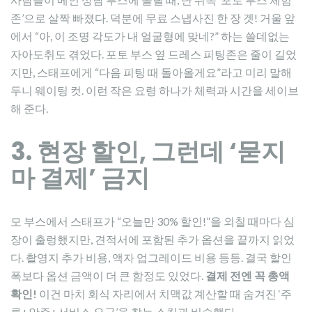
존’으로 살짝 빠졌다. 덕분에 무료 스냅사진 한 장 겟! 거울 앞
에서 “아, 이 조명 각도가 내 얼굴형에 맞네?” 하는 쓸데없는
자아도취도 겪었다. 포토 부스 옆 드레스 피팅존은 줄이 길었
지만, 스태프에게 “다음 피팅 때 돌아올게요”라고 미리 말해
두니 웨이팅 컷. 이런 작은 요령 하나가 체력과 시간을 세이브
해 준다.
3. 현장 할인, 그런데 ‘묻지
마 결제’ 금지
모 부스에서 스태프가 “오늘만 30% 할인!”을 외칠 때마다 심
장이 출렁했지만, 견적서에 포함된 추가 옵션을 끝까지 읽었
다. 촬영지 추가 비용, 액자 업그레이드 비용 등등. 결국 할인
폭보다 옵션 금액이 더 큰 함정도 있었다.
결제 전엔 꼭 총액
확인!
이건 마치 회식 자리에서 치맥값 계산할 때 숨겨진 ‘주
류+안주+서비스 요금’을 찾는 스킬과 비슷했다.