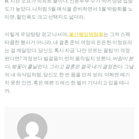
A.
시즌 오프가 의외로 꿀이다. 신혼부부 수가 적어 상담 집중
도가 높았다. 나처럼 5월 예식을 준비하면서 1월 박람회를 노
리면, 할인폭도 크고 선택지도 넓더라.
이렇게 우당탕탕 겪고 나서야,
울산웨딩박람회
는 그저 스펙
타클한 행사가 아니라, 내 결혼 준비 여정의 든든한 이정표라
는 걸 깨달았다. 당신도 혹시 지금 ‘나만 모르는 꿀팁’이 걱정
된다면? 걱정보다 발걸음이 먼저 움직일지 모른다.
바람이 분
다, 벚꽃이 흩날린다, 그리고 결혼은 결국 내가 결정한다.
그날
의 내 속삭임처럼, 당신도 한 번 몸을 던져 보라. 어쩌면 예기
치 못한 인연, 혹은 예쁜 드레스 한 벌이 기다리고 있을 테니
까.