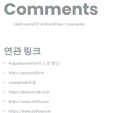
Comments
Hello world!
의
A WordPress Commenter
연관 링크
hogyebusstation의 느린 행간
https://www.ra2b.kr
younginsan포럼
https://www.mrdb.or.kr
https://www.sh09.co.kr
https://www.solhouse.kr