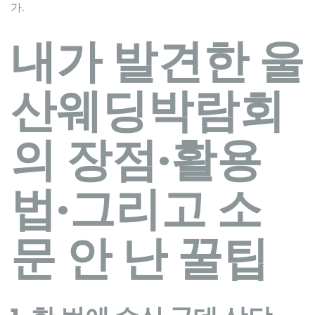
가.
내가 발견한 울
산웨딩박람회
의 장점·활용
법·그리고 소
문 안 난 꿀팁