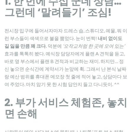
1. 한 번에 수십 군데 상담…
그런데 ‘말려들기’ 조심!
전시장 입구에 들어서자마자 드레스 숍, 스튜디오, 예물, 뭐 이
런 부스들이 색색으로 불을 뿜었다. 눈이 번쩍!
내비 없이도
길 잃을 만큼 꽤 크다.
덕분에
‘오작교처럼 한 곳에 모여 있는’
효과를 톡톡히 봤다. 예식장 담당자에게 플랜 A 견적을 듣고,
바로 옆 부스에서 플랜 B 견적과 비교하는 재미. 하지만… 정
신 놓으면 순식간에 계약서가 눈앞에 휙. 그래서 난 본식 날짜
랑 예산 범위를 휴대폰 메모장 첫 줄에 적어 놓고, 상담마다 보
여 주었다. 마치 암기 못 한 시험 답안지 들고 다니듯이. ^^
2. 부가 서비스 체험존, 놓치
면 손해
사람들이 메인 상담 부스에 몰릴 때, 난 뒤쪽 ‘포토 부스 체험